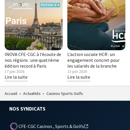
INOVA CFE-CGC à l’écoute de
L’action sociale HCR : un
nos régions : une quatrième
engagement concret pour
édition record à Paris
les salariés de la branche
Publié
17 juin 2026
Publié
15 juin 2026
le
Lire la suite
le
Lire la suite
Accueil
•
Actualités
•
Casinos Sports Golfs
NOS SYNDICATS
CFE-CGC Casinos , Sports & Golfs