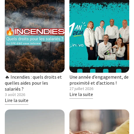
🔥 Incendies : quels droits et
Une année d’engagement, de
quelles aides pour les
proximité et d’actions !
salariés ?
Publié
27 juillet 2026
le
Lire la suite
Publié
3 août 2026
le
Lire la suite