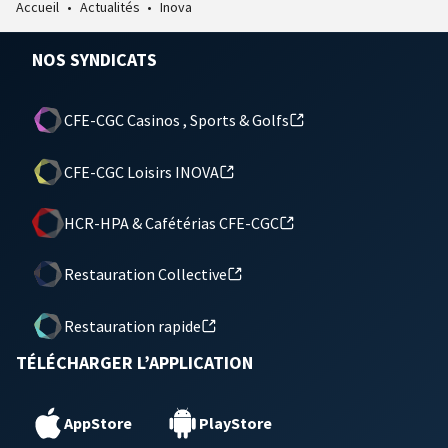
Accueil
•
Actualités
•
Inova
NOS SYNDICATS
CFE-CGC Casinos , Sports & Golfs
CFE-CGC Loisirs INOVA
HCR-HPA & Cafétérias CFE-CGC
Restauration Collective
Restauration rapide
TÉLÉCHARGER L’APPLICATION
AppStore
PlayStore