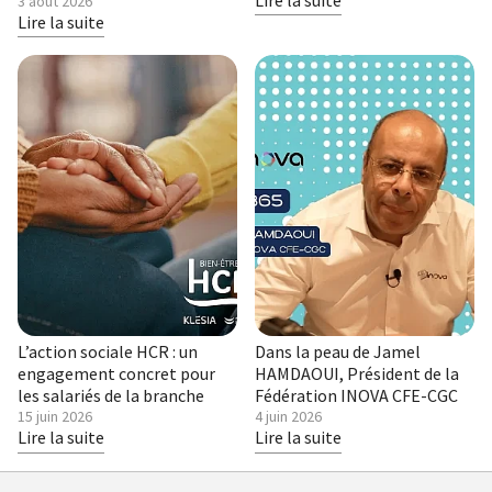
Lire la suite
Publié
3 août 2026
le
Lire la suite
L’action sociale HCR : un
Dans la peau de Jamel
engagement concret pour
HAMDAOUI, Président de la
les salariés de la branche
Fédération INOVA CFE-CGC
Publié
15 juin 2026
Publié
4 juin 2026
le
Lire la suite
le
Lire la suite